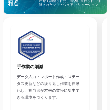
わせて調整された、適切に実行され、保
利点
証されたソフトウェア ソリューションを
提供することに優れています。組織やプ
ロジェクトの規模に関係なく、熟練した
テスターがほぼ完璧なソフトウェア テス
ト サービスを提供することを保証しま
す。当社の綿密な QA 及びソフトウェア
テスト サービスにより、企業はその他の
メリットを得ることが出来ます。
手作業の削減
データ入力・レポート作成・ステー
タス更新などの繰り返し作業を自動
化し、担当者が本来の業務に集中で
きる環境をつくります。